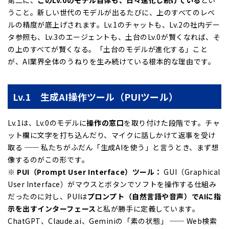
第二に、
このLv.0のモデル自体も、日々進化し続けている
とい
うこと。新しい世代のモデルが出るたびに、上のすべてのレベ
ルの精度が底上げされます。Lv.1のチャットも、Lv.2の社内デー
タ参照も、Lv.3のエージェントも、土台のLv.0が賢くなれば、そ
の上のすべてが賢くなる。「土台のモデルが進化する」こと
が、AI業界全体のうねりを生み続けている根本的な理由です。
Lv.1 生成AI操作ツール（PUIツール）
Lv.1は、Lv.0のモデルに
操作の窓口
を取り付けた段階です。チャ
ット欄に文字を打ち込んだり、マイクに話しかけて返事を受け
取る ── 私たちがふだん「生成AIを使う」と言うとき、まず想
像するのがこの形です。
※
PUI
（Prompt User Interface）ツール：
GUI（Graphical
User Interface）がマウスとボタンでソフトを操作する仕組み
だったのに対し、PUIは
プロンプト（自然言語や音声）でAIに指
示を出すインターフェース
と私が勝手に定義しています。
ChatGPT、Claude.ai、Geminiの「素の状態」 ── Web検索