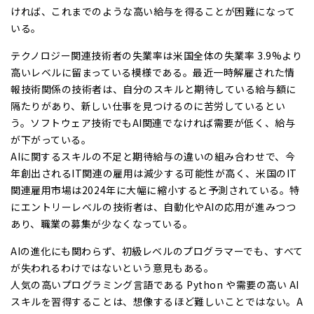
ければ、これまでのような高い給与を得ることが困難になって
いる。
テクノロジー関連技術者の失業率は米国全体の失業率 3.9%より
高いレベルに留まっている模様である。最近一時解雇された情
報技術関係の技術者は、自分のスキルと期待している給与額に
隔たりがあり、新しい仕事を見つけるのに苦労しているとい
う。ソフトウェア技術でもAI関連でなければ需要が低く、給与
が下がっている。
AIに関するスキルの不足と期待給与の違いの組み合わせで、今
年創出されるIT関連の雇用は減少する可能性が高く、米国のIT
関連雇用市場は2024年に大幅に縮小すると予測されている。特
にエントリーレベルの技術者は、自動化やAIの応用が進みつつ
あり、職業の募集が少なくなっている。
AIの進化にも関わらず、初級レベルのプログラマーでも、すべて
が失われるわけではないという意見もある。
人気の高いプログラミング言語である Python や需要の高い AI
スキルを習得することは、想像するほど難しいことではない。A