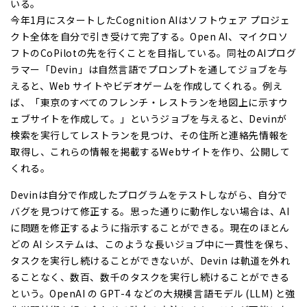
いる。
今年1月にスタートしたCognition AIはソフトウェア プロジェ
クト全体を自分で引き受けて完了する。Open AI、マイクロソ
フトのCoPilotの先を行くことを目指している。同社のAIプログ
ラマー「Devin」は自然言語でプロンプトを通してジョブを与
えると、Web サイトやビデオゲームを作成してくれる。例え
ば、「東京のすべてのフレンチ・レストランを地図上に示すウ
ェブサイトを作成して。」というジョブを与えると、Devinが
検索を実行してレストランを見つけ、その住所と連絡先情報を
取得し、これらの情報を掲載するWebサイトを作り、公開して
くれる。
Devinは自分で作成したプログラムをテストしながら、自分で
バグを見つけて修正する。思った通りに動作しない場合は、AI
に問題を修正するように指示することができる。現在のほとん
どの AI システムは、このような長いジョブ中に一貫性を保ち、
タスクを実行し続けることができないが、Devin は軌道を外れ
ることなく、数百、数千のタスクを実行し続けることができる
という。OpenAI の GPT-4 などの大規模言語モデル (LLM) と強