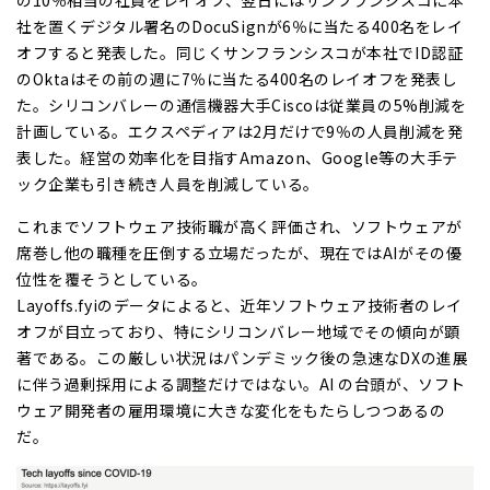
の10％相当の社員をレイオフ、翌日にはサンフランシスコに本
社を置くデジタル署名のDocuSignが6％に当たる400名をレイ
オフすると発表した。同じくサンフランシスコが本社でID認証
のOktaはその前の週に7％に当たる400名のレイオフを発表し
た。シリコンバレーの通信機器大手Ciscoは従業員の5%削減を
計画している。エクスペディアは2月だけで9％の人員削減を発
表した。経営の効率化を目指すAmazon、Google等の大手テ
ック企業も引き続き人員を削減している。
これまでソフトウェア技術職が高く評価され、ソフトウェアが
席巻し他の職種を圧倒する立場だったが、現在ではAIがその優
位性を覆そうとしている。
Layoffs.fyiのデータによると、近年ソフトウェア技術者のレイ
オフが目立っており、特にシリコンバレー地域でその傾向が顕
著である。この厳しい状況はパンデミック後の急速なDXの進展
に伴う過剰採用による調整だけではない。AI の台頭が、ソフト
ウェア開発者の雇用環境に大きな変化をもたらしつつあるの
だ。