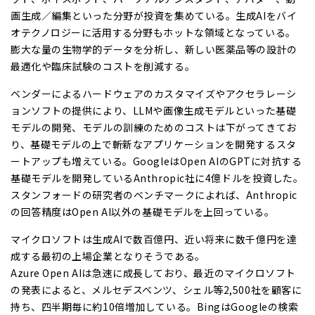
画生成／編集といった分野が投資を集めている。生成AIをバイ
オテクノロジーに活用する分野もホットな領域となっている。
膨大な量の生物学的データを分析し、新しい医薬品等の設計の
最適化や臨床試験のコストを削減する。
ベンダーによるハードウェアのカスタマイズやアクセラレーシ
ョンソフトの提供により、LLMや画像生成モデルといった基礎
モデルの開発、モデルの訓練のためのコストは下がってきてお
り、基礎モデルの上で斬新なアプリケーションを開発するスタ
ートアップも増えている。GoogleはOpen AIのGPTに対抗する
基礎モデルを開発しているAnthropic社に4億ドルを投資した。
スタンフォードの研究者のベンチマークによれば、Anthropic
の回答精度はOpen AI以外の基礎モデルを上回っている。
マイクロソフトは生成AIで数百億円、近い将来に数千億円を達
成する最初の上場企業となりそうである。
Azure Open AIは急速に成長しており、最近のマイクロソフト
の発表によると、メルセデスベンツ、シェル等2,500社を顧客に
持ち、四半期毎に約10倍増加している。BingはGoogleの検索