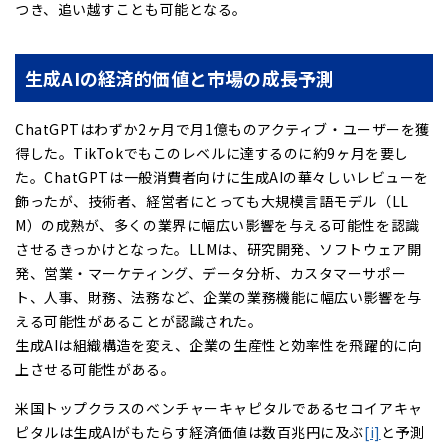
つき、追い越すことも可能となる。
生成AIの経済的価値と市場の成長予測
ChatGPTはわずか2ヶ月で月1億ものアクティブ・ユーザーを獲
得した。TikTokでもこのレベルに達するのに約9ヶ月を要し
た。ChatGPTは一般消費者向けに生成AIの華々しいレビューを
飾ったが、技術者、経営者にとっても大規模言語モデル（LL
M）の成熟が、多くの業界に幅広い影響を与える可能性を認識
させるきっかけとなった。LLMは、研究開発、ソフトウェア開
発、営業・マーケティング、データ分析、カスタマーサポー
ト、人事、財務、法務など、企業の業務機能に幅広い影響を与
える可能性があることが認識された。
生成AIは組織構造を変え、企業の生産性と効率性を飛躍的に向
上させる可能性がある。
米国トップクラスのベンチャーキャピタルであるセコイアキャ
ピタルは生成AIがもたらす経済価値は数百兆円に及ぶ
[i]
と予測