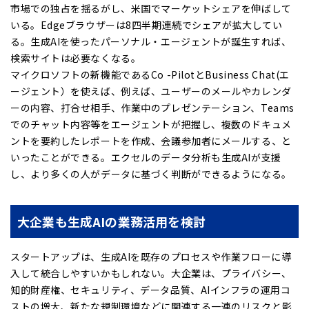
市場での独占を揺るがし、米国でマーケットシェアを伸ばして
いる。Edgeブラウザーは8四半期連続でシェアが拡大してい
る。生成AIを使ったパーソナル・エージェントが誕生すれば、
検索サイトは必要なくなる。
マイクロソフトの新機能であるCo -PilotとBusiness Chat(エ
ージェント）を使えば、例えば、ユーザーのメールやカレンダ
ーの内容、打合せ相手、作業中のプレゼンテーション、Teams
でのチャット内容等をエージェントが把握し、複数のドキュメ
ントを要約したレポートを作成、会議参加者にメールする、と
いったことができる。エクセルのデータ分析も生成AIが支援
し、より多くの人がデータに基づく判断ができるようになる。
大企業も生成AIの業務活用を検討
スタートアップは、生成AIを既存のプロセスや作業フローに導
入して統合しやすいかもしれない。大企業は、プライバシー、
知的財産権、セキュリティ、データ品質、AIインフラの運用コ
ストの増大、新たな規制環境などに関連する一連のリスクと影