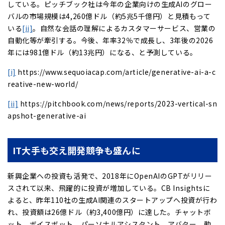
している。ピッチブック社は今年の企業向けの生成AIのグロー
バルの市場規模は4,260億ドル（約5兆5千億円）と見積もって
いる
[ii]
。自然な会話の理解によるカスタマーサービス、営業の
自動化等が牽引する。今後、年率32％で成長し、3年後の2026
年には981億ドル（約13兆円）になる、と予測している。
[i]
https://www.sequoiacap.com/article/generative-ai-a-c
reative-new-world/
[ii]
https://pitchbook.com/news/reports/2023-vertical-sn
apshot-generative-ai
IT大手も交え開発競争も盛んに
新興企業への投資も活発で、2018年にOpenAIのGPTがリリー
スされて以来、飛躍的に投資が増加している。CB Insightsに
よると、昨年110社の生成AI関連のスタートアップへ投資が行わ
れ、投資額は26億ドル（約3,400億円）に達した。チャットボ
ット、ボイスボット、パーソナルアシスタント、アバター、動