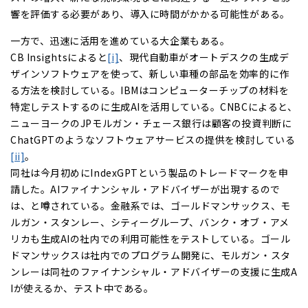
響を評価する必要があり、導入に時間がかかる可能性がある。
一方で、迅速に活用を進めている大企業もある。
CB Insightsによると
[i]
、現代自動車がオートデスクの生成デ
ザインソフトウェアを使って、新しい車種の部品を効率的に作
る方法を検討している。IBMはコンピューターチップの材料を
特定しテストするのに生成AIを活用している。CNBCによると、
ニューヨークのJPモルガン・チェース銀行は顧客の投資判断に
ChatGPTのようなソフトウェアサービスの提供を検討している
[ii]
。
同社は今月初めにIndexGPTという製品のトレードマークを申
請した。AIファイナンシャル・アドバイザーが出現するので
は、と噂されている。金融系では、ゴールドマンサックス、モ
ルガン・スタンレー、シティーグループ、バンク・オブ・アメ
リカも生成AIの社内での利用可能性をテストしている。ゴール
ドマンサックスは社内でのプログラム開発に、モルガン・スタ
ンレーは同社のファイナンシャル・アドバイザーの支援に生成A
Iが使えるか、テスト中である。