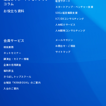
経営サポート
コラム
スタートアップ・ベンチャー支援
お役立ち資料
SDGs経営構築支援
ICT/DXコンサルティング
人材紹介サービス
人材開発コンサルティング
会員サービス
メールマガジン
お問合せ・ご相談
相談業務
サイトマップ
ネットセミナー
講演会・セミナー情報
企業の信用調査
福利厚生
きらぼしトップスクール
会報誌『KIRABOSHI』のご案内
入会のご案内