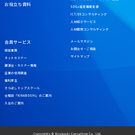
お役立ち資料
SDGs経営構築支援
ICT/DXコンサルティング
人材紹介サービス
人材開発コンサルティング
会員サービス
メールマガジン
お問合せ・ご相談
相談業務
サイトマップ
ネットセミナー
講演会・セミナー情報
企業の信用調査
福利厚生
きらぼしトップスクール
会報誌『KIRABOSHI』のご案内
入会のご案内
Copyrights © Kiraboshi Consulting Co., Ltd.