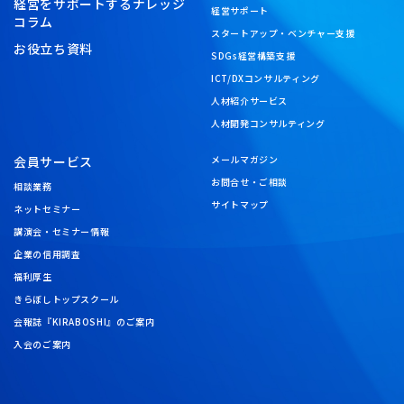
経営をサポートするナレッジ
経営サポート
コラム
スタートアップ・ベンチャー支援
お役立ち資料
SDGs経営構築支援
ICT/DXコンサルティング
人材紹介サービス
人材開発コンサルティング
会員サービス
メールマガジン
お問合せ・ご相談
相談業務
サイトマップ
ネットセミナー
講演会・セミナー情報
企業の信用調査
福利厚生
きらぼしトップスクール
会報誌『KIRABOSHI』のご案内
入会のご案内