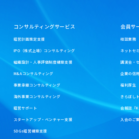
コンサルティングサービス
会員サ
経営計画策定支援
相談業務
IPO（株式上場）コンサルティング
ネットセ
組織設計・人事評価制度構築支援
講演会・
M&Aコンサルティング
企業の信
事業承継コンサルティング
福利厚生
海外事業コンサルティング
きらぼし
経営サポート
会報誌『K
スタートアップ・ベンチャー支援
入会のご
SDGs経営構築支援