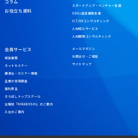
コラム
スタートアップ・ベンチャー支援
お役立ち資料
SDGs経営構築支援
ICT/DXコンサルティング
人材紹介サービス
人材開発コンサルティング
会員サービス
メールマガジン
お問合せ・ご相談
相談業務
サイトマップ
ネットセミナー
講演会・セミナー情報
企業の信用調査
福利厚生
きらぼしトップスクール
会報誌『KIRABOSHI』のご案内
入会のご案内