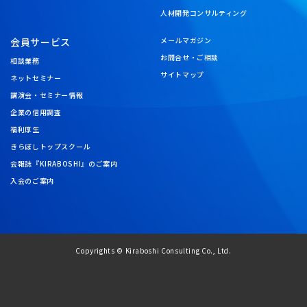
人材開発コンサルティング
会員サービス
メールマガジン
お問合せ・ご相談
相談業務
サイトマップ
ネットセミナー
講演会・セミナー情報
企業の信用調査
福利厚生
きらぼしトップスクール
会報誌『KIRABOSHI』のご案内
入会のご案内
Copyrights © Kiraboshi Consulting Co., Ltd.