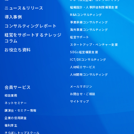
ニュース＆リリース
組織設計・人事評価制度構築支援
M&Aコンサルティング
導入事例
事業承継コンサルティング
コンサルティングレポート
海外事業コンサルティング
経営をサポートするナレッジ
経営サポート
コラム
スタートアップ・ベンチャー支援
お役立ち資料
SDGs経営構築支援
ICT/DXコンサルティング
人材紹介サービス
人材開発コンサルティング
会員サービス
メールマガジン
お問合せ・ご相談
相談業務
サイトマップ
ネットセミナー
講演会・セミナー情報
企業の信用調査
福利厚生
きらぼしトップスクール