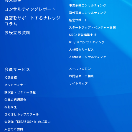
導入事例
事業承継コンサルティング
コンサルティングレポート
海外事業コンサルティング
経営をサポートするナレッジ
経営サポート
コラム
スタートアップ・ベンチャー支援
お役立ち資料
SDGs経営構築支援
ICT/DXコンサルティング
人材紹介サービス
人材開発コンサルティング
会員サービス
メールマガジン
お問合せ・ご相談
相談業務
サイトマップ
ネットセミナー
講演会・セミナー情報
企業の信用調査
福利厚生
きらぼしトップスクール
会報誌『KIRABOSHI』のご案内
入会のご案内