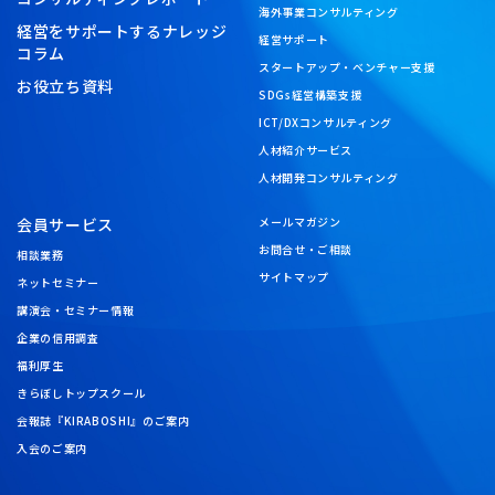
海外事業コンサルティング
経営をサポートするナレッジ
経営サポート
コラム
スタートアップ・ベンチャー支援
お役立ち資料
SDGs経営構築支援
ICT/DXコンサルティング
人材紹介サービス
人材開発コンサルティング
会員サービス
メールマガジン
お問合せ・ご相談
相談業務
サイトマップ
ネットセミナー
講演会・セミナー情報
企業の信用調査
福利厚生
きらぼしトップスクール
会報誌『KIRABOSHI』のご案内
入会のご案内