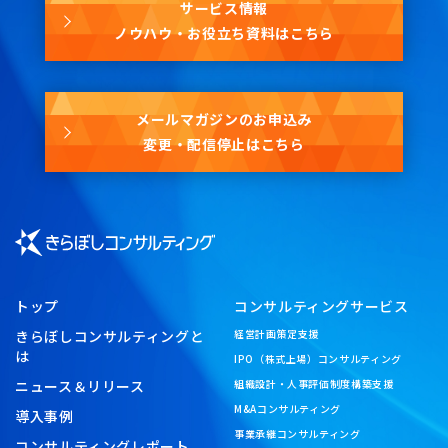
サービス情報
ノウハウ・お役立ち資料はこちら
メールマガジンのお申込み
変更・配信停止はこちら
トップ
コンサルティングサービス
きらぼしコンサルティングと
経営計画策定支援
は
IPO（株式上場）コンサルティング
ニュース＆リリース
組織設計・人事評価制度構築支援
M&Aコンサルティング
導入事例
事業承継コンサルティング
コンサルティングレポート