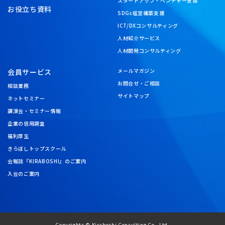
スタートアップ・ベンチャー支援
お役立ち資料
SDGs経営構築支援
ICT/DXコンサルティング
人材紹介サービス
人材開発コンサルティング
会員サービス
メールマガジン
お問合せ・ご相談
相談業務
サイトマップ
ネットセミナー
講演会・セミナー情報
企業の信用調査
福利厚生
きらぼしトップスクール
会報誌『KIRABOSHI』のご案内
入会のご案内
Copyrights © Kiraboshi Consulting Co., Ltd.