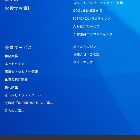
スタートアップ・ベンチャー支援
お役立ち資料
SDGs経営構築支援
ICT/DXコンサルティング
人材紹介サービス
人材開発コンサルティング
会員サービス
メールマガジン
お問合せ・ご相談
相談業務
サイトマップ
ネットセミナー
講演会・セミナー情報
企業の信用調査
福利厚生
きらぼしトップスクール
会報誌『KIRABOSHI』のご案内
入会のご案内