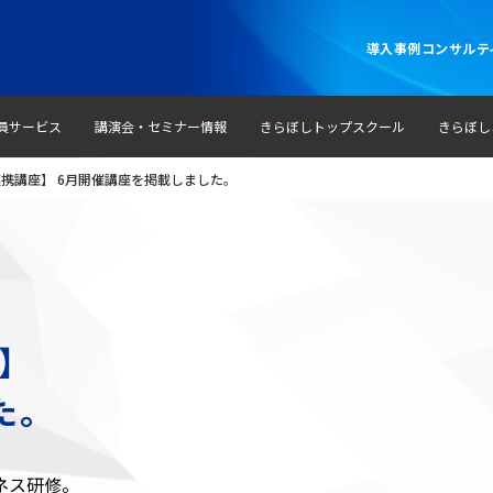
導入事例
コンサルテ
員サービス
講演会・セミナー情報
きらぼしトップスクール
きらぼし
携講座】 6月開催講座を掲載しました。
】
た。
ネス研修。