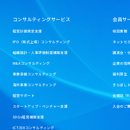
コンサルティングサービス
会員サ
経営計画策定支援
相談業務
IPO（株式上場）コンサルティング
ネットセ
組織設計・人事評価制度構築支援
講演会・
M&Aコンサルティング
企業の信
事業承継コンサルティング
福利厚生
海外事業コンサルティング
きらぼし
経営サポート
会報誌『K
スタートアップ・ベンチャー支援
入会のご
SDGs経営構築支援
ICT/DXコンサルティング