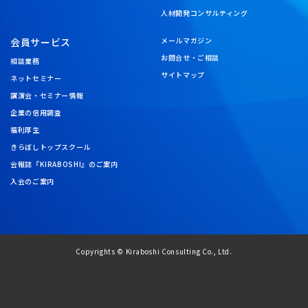
人材開発コンサルティング
会員サービス
メールマガジン
お問合せ・ご相談
相談業務
サイトマップ
ネットセミナー
講演会・セミナー情報
企業の信用調査
福利厚生
きらぼしトップスクール
会報誌『KIRABOSHI』のご案内
入会のご案内
Copyrights © Kiraboshi Consulting Co., Ltd.