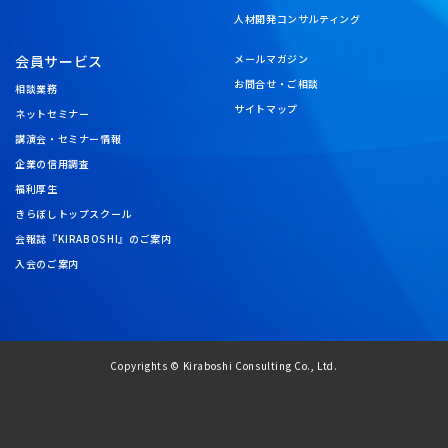
人材開発コンサルティング
会員サービス
メールマガジン
お問合せ・ご相談
相談業務
サイトマップ
ネットセミナー
講演会・セミナー情報
企業の信用調査
福利厚生
きらぼしトップスクール
会報誌『KIRABOSHI』のご案内
入会のご案内
Copyrights © Kiraboshi Consulting Co., Ltd.