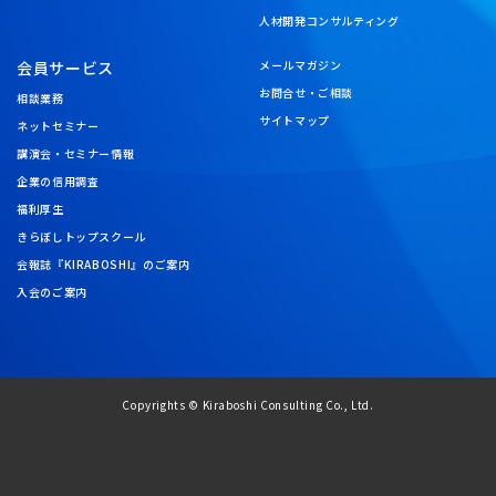
人材開発コンサルティング
会員サービス
メールマガジン
お問合せ・ご相談
相談業務
サイトマップ
ネットセミナー
講演会・セミナー情報
企業の信用調査
福利厚生
きらぼしトップスクール
会報誌『KIRABOSHI』のご案内
入会のご案内
Copyrights © Kiraboshi Consulting Co., Ltd.